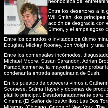
neonobleza del entretenimi
Entre los desertores a l
Will Smith, dos príncipes
acción de desgracia con e
Simon, y el empalagoso 
Entre los coleados o invitados de último min
Douglas, Mickey Rooney, Jon Voight, y una l
Entre los comensales incómodos, disgustados
Michael Moore, Susan Sarandon, Adrien Brod
Paradójicamente, la mayoría aceptó probar l
condenar la entrada sanguinaria de Bush.
En los puestos de cabecera vimos a Catherin
Scorsese, Salma Hayek y docenas de product
platillo principal. Desafortunadamente para 
Cinema (El Señor de los Anillos: Las Dos To
Miramax (Chicago, Gangs of New York, The H