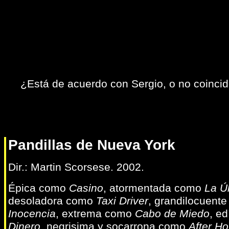
¿Está de acuerdo con Sergio, o no coinc
Pandillas de Nueva York
Dir.: Martin Scorsese. 2002.
Épica como
Casino
, atormentada como
La Ú
desoladora como
Taxi Driver
, grandilocuent
Inocencia
, extrema como
Cabo de Miedo
, e
Dinero
, negrisima y socarrona como
After Ho