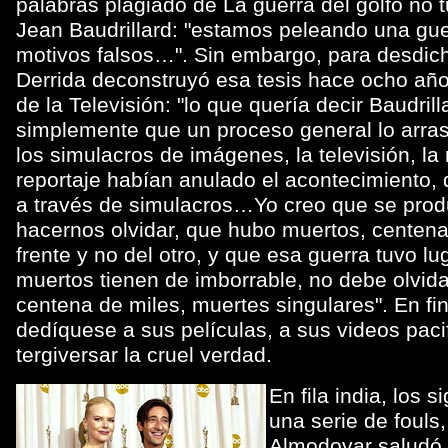
palabras plagiado de La guerra del golfo no 
Jean Baudrillard: "estamos peleando una guer
motivos falsos…". Sin embargo, para desdic
Derrida deconstruyó esa tesis hace ocho añ
de la Televisión: "lo que quería decir Baudrill
simplemente que un proceso general lo arras
los simulacros de imágenes, la televisión, la
reportaje habían anulado el acontecimiento, 
a través de simulacros…Yo creo que se produ
hacernos olvidar, que hubo muertos, centena
frente y no del otro, y que esa guerra tuvo lug
muertos tienen de imborrable, no debe olvid
centena de miles, muertes singulares". En fi
dedíquese a sus películas, a sus videos paci
tergiversar la cruel verdad.
En fila india, los
una serie de fouls
Almodovar saludó p